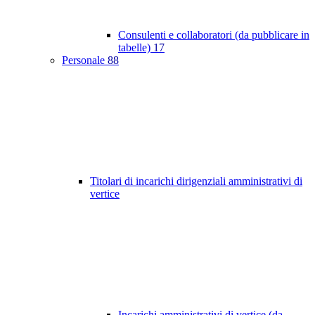
Consulenti e collaboratori (da pubblicare in
tabelle)
17
Personale
88
Titolari di incarichi dirigenziali amministrativi di
vertice
Incarichi amministrativi di vertice (da