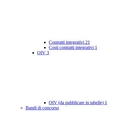
Contratti integrativi
21
Costi contratti integrativi
1
OIV
3
OIV (da pubblicare in tabelle)
1
Bandi di concorso